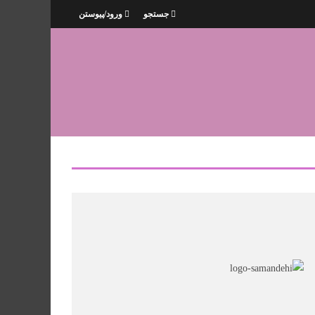
جستجو
ورود/پیوستن