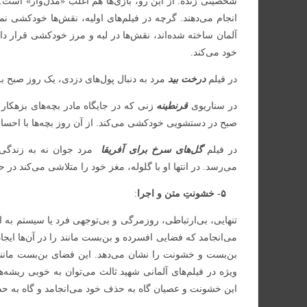
شخصیتی زنده. از این رو، بازی‌ها هم اغلب «مدل‌وار» است. 
انجام می‌دهند. گرچه در فیلم‌های اولیه، نقش‌ها خودکشی نمی‌ک
آلمان ساخته شده‌اند، نقش‌ها در لبه و مرز خودکشی قرار د
خود می‌کند.
در فیلم
درخت بید
مرد به دنبال پول‌های دزدی، یک روز صبح بل
در سناریوی
قرنطینه
زنی که در جایگاه مادر بچه‌های بزهکار 
صبح در دستشویی خودکشی می‌کند. از آن روز بچه‌ها با احساس 
در فیلم
گل‌های سرخ برای آفریقا
مرد جوان نه به زندگی با
می‌رسد. در انتها او با گلوله، مغز خود را متلاشی می‌کند د
۵- خشونتِ متن و اجرا
:
تنهایی، بی‌ارتباطی، روزمرگی و بی‌توجهی فرد یا سیستم به اف
می‌انجامد که فضایی افسرده و بن‌بست مانند را در آن‌ها ایجا
بن‌بست و خشونت را نشان می‌دهد. این فضای بن‌بست مانند د
ویژه در فیلم‌های آلمانی شهید ثالث می‌توان به خوبی ریشه
این خشونت و عصیان گاه به حذف خود می‌انجامد و گاه به ح