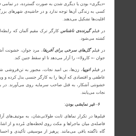
«دیگری» بودن یا دیگری شدن به صورت گسترده، در تمامی فی
کسی به زندگی آن‌ها توجه ندارد و در حاشیه‌ی شهرهای بزرگ
اقلیت‌ها تشکیل می‌دهند.
در فیلم
گیرنده‌ی ناشناس
کارگر ترک مقیم آلمان که رابطه‌ای
کشته می‌شود.
در فیلم
گل‌های سرخی برای آفریقا
، مرد جوان، خشونت آشک
جوان -« کارولا»- را آزار می‌دهد تا او سقط جنین کند.
در فیلم
اتوپیا
، زن‌ها، بی‌ امید نجات، مجبور به تن‌فروشی شد
عاطفی و اقتصادی که آن‌ها را به کارگر جنسی بدل کرده و ویژگی‌
خشونتی آشکار، به قتل صاحب سرمایه روی می‌آورند. در برخ
نجات می‌یابند.
۶- غیر نمایشی بودن
:
فیلم‌ها در تکرار نماهای ثابت طولانی‌شان، به موتیف‌های آز
فاصله‌ی میان ماجراها و مکث روی لحظه‌های مُرده و از اشار
گاه ناگفته باقی می‌مانند. پرهیز از موسیقی تأکیدی و ا