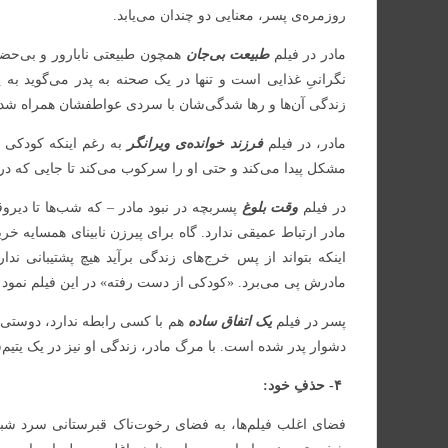
روزمره‌ی پسر، معنایی دو چندان می‌یابد.
مادر در فیلم
طبیعت بی‌جان
همچون طبیعتی نابارور و بی‌حضو
نگرانیِ غذایی است و تنها در یک صحنه به پدر می‌گوید 
زندگی آن‌ها و رها شدگی‌شان با سردی عواطفشان همراه شد
مادر، در فیلم
فرزند خوانده‌ی ویرانگر
به رغم اینکه کودکی ا
مشکل پیدا می‌کند و حتی او را سرکوب می‌کند تا جایی که در ان
در فیلم
وقت بلوغ
پسربچه در نبود مادر – که شب‌ها تا دیرو
مادر ارتباط عمیقی ندارد. گاه برای پیرزن نابینای همسایه خ
اینکه بتواند از پس خرج‌های زندگی برآید هیچ پشتیبانی ن
مادرش پی می‌برد. «کودکی از دست رفته» در این فیلم نمود 
پسر در فیلم
یک اتفاق ساده
هم با کسی رابطه ندارد، دوستی 
دشوار پدر شده است. با مرگ مادر، زندگی او نیز در یک یتیم
۴- حذفِ خود:
فضای اغلب فیلم‌ها، به فضای رخوت‌ناک قبرستانی سرد شبیه 