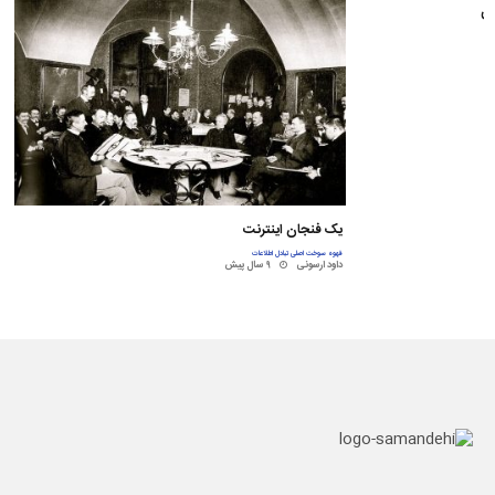
خی
یک فنجان اینترنت
قهوه سوخت اصلی تبادل اطلاعات
داود ارسونی
۹ سال پیش