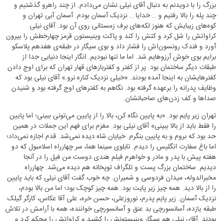
بزرگ را با دویدنم به دنبال آقای نیلی نشان می‌دادم. از چند راهرو گذشتیم و
چند پله را بالا رفتیم و … خدایا … نزدیک آسمان بودم. آسمان آبی تهران و
کوه‌های زیبایش که هنوز لکه‌های برف زمستانی روی آن بود. آقای نیلی
کراواتش را شل کرد و کتش را کند و پاکت وینیستون قرمز چهارخطش را بیرون
آورد و فندک رونسون‌اش را فشار داد و بوی سیگار در طبقه‌ی هفدهم پلاسکو
برایم بوی خوش آرزوهایم شد. اما ما تنها نبودیم. انگار اینجا دنیایی جدا از
طبقات دیگر ساختمان بود. پر از کفتر و کفتربازهای قهار تهران که برای اوج دادن
کفترهایشان به اینجا آمده بودند. «خیلی نزدیک کناره نرو.» آقای نیلی بود که
وظایف پدرانه را برعهده گرفته بود. نگاهم به کفترهای اوج گرفته بود و شنیدن
صداها و کف زدن‌های صاحبانشان.
تهران زیر پایم بود. «به پایین نگاه کن، بالا را از پایین می‌تونی ببینی؛ اما پایین
را فقط باید از بالا ببینی» آقای نیلی بود. مغزم برای فهم این جملات در همین
حد بود که بروم و به پایین بنگرم. خیایان شاه دیده نمی‌شد. قدم اجازه نمی‌داد؛
اما باغ سفارت انگلیس را دیدم. تابلوی سینما هما، سر چهارراه اسلامبول که دو
هفته پیش با پدر و مادر و خواهرم فیلم هندی دوست من فیل را در آنجا
دیدیم. ساختمان بزرگ پست و تلگراف توپخانه هم دیده می‌شد. چهارراه
مخبرالدوله، میدان فردوسی و شمیران. چه خوب گفت آقای نیلی که باید پایین
را از بالا دید. همه چیز زیر پایت بود. همه چیز کوچک بود؛ اما من بالا بودم،
نزدیک آسمان. زیر پایم پدرم، نوروزعلی، حسن خره، علی آقا عکاس، کارگر گیلک
طبقه یازده، آسانسورچی بد عنق و آسانسورچی خواننده، همه با آرامش در تلاش
بودند. آقای نیلی هم سیگار وینیستونش را کشید و کراواتش را محکم کرد و