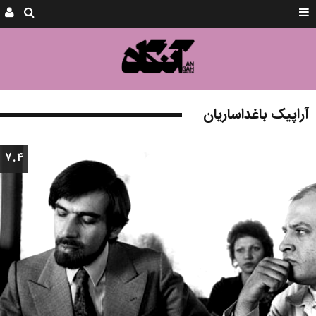
آراپیک باغداساریان
۷.۴