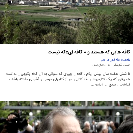
کافه هايی که هستند و « کافه ای»که نيست
نگاهی به کافه گردی در ایلام
حسین شکربیگی
۱۰ سال پیش
تا شش هفت سال پیش ایلام ، کافه _ چیزی که بتوانی به آن کافه بگویی _ نداشت .
همچنان که یک کتابفروشی ،که کتابی غیر از کتابهای درسی و آشپزی داشته باشد ،
نداشت . همچ
...
ادامه ...