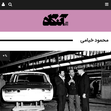
محمود خیامی
۰
%