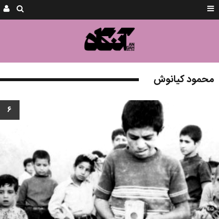
محمود کیانوش
۶