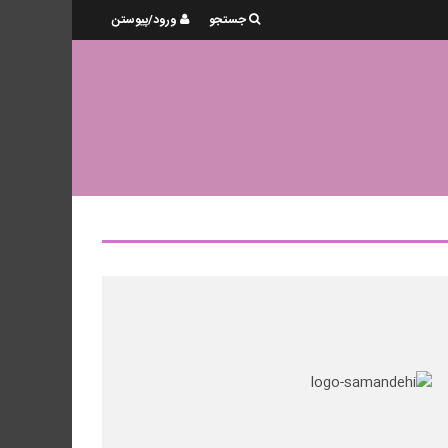
جستجو
ورود/پیوستن