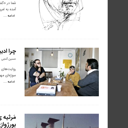
شما در «گفت
آمده به امر
ادامه ...
چرا ادب
حسین گنجی
روایت‌های ب
سوژه‌ای مه
ادامه ...
مَرثیه 
بورژواز