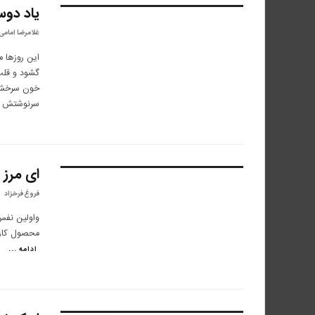
ياد دو
۸.۲
غلامرضا امامی
این روزها م
گشود و قلب
خون سرخش ب
سرنوشتش ر
ای مرز 
فروغ فرخزاد
واولین نف
محصول کارخ
ادامه ...