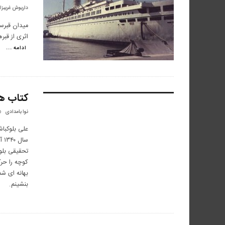
داریوش غریبزا
میدان قبرسو
اثری از قب
ادامه ...
کتاب هف
۴.۴
نوا بامدادی
علی بلوکبا
سا
تحقیقی بلو
کوچه را حر
بهانه ای شد 
بنشینم.