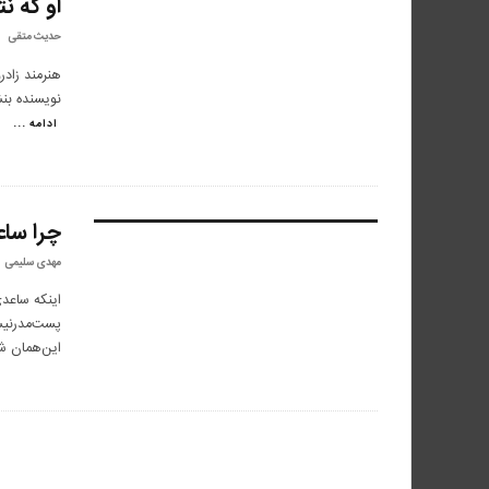
او که ن
۸.۱
حدیث متقی
هنرمند زادر
نویسنده بنش
ادامه ...
چرا سا
۸.۳
مهدی سلیمی
اینکه ساعد
پست‌مدرنیس
این‌همان 