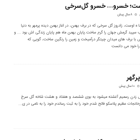
ست؛ خسرو… خسرو گل‌سرخی
۸ سال پیش
ا ه اوست، زادروز گل سرخی كه در برف بهمن، در اغاز بهمن دیده پرمهر به دنیا
 سپید گرمش جهان را گرم ساخت.پایان بهمن ماه هم پایان زندگی اش بود ... و
ا برف های میدان چیتگر درآمیخت و زمین را رنگین ساخت، گویی كه
ا خود می دانست
پرگهر
۱۰ سال پیش
س زدن رسمیم آغشته میشود به بوی ششصد و هفتاد و هشت شاخه گل سرخ
انجات عظیم پلاسکو فاتح شدم خود را به ثبت رساندم خود را به نامی در ی
...